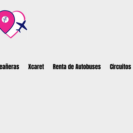
ceañeras
Xcaret
Renta de Autobuses
Circuitos