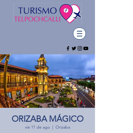
ORIZABA MÁGICO
vie 11 de ago
  |  
Orizaba